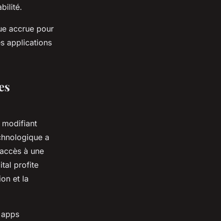
bilité.
que accrue pour
s applications
es
 modifiant
echnologique a
’accès à une
al profite
on et la
s apps