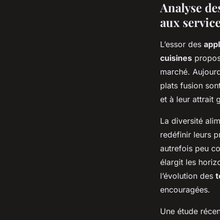
Analyse de
aux service
L’essor des
appl
cuisines
proposé
marché. Aujourd’
plats fusion son
et à leur attrait
La diversité al
redéfinir leurs 
autrefois peu co
élargit les hori
l’évolution des
t
encouragées.
Une étude récent