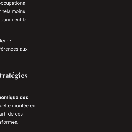
éoccupations
onnels moins
t comment la
eur :
éférences aux
tratégies
nomique des
à cette montée en
arti de ces
teformes.