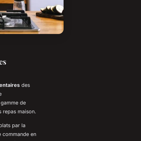
es
entaires
des
e
ge gamme de
es repas maison.
lats par la
une commande en