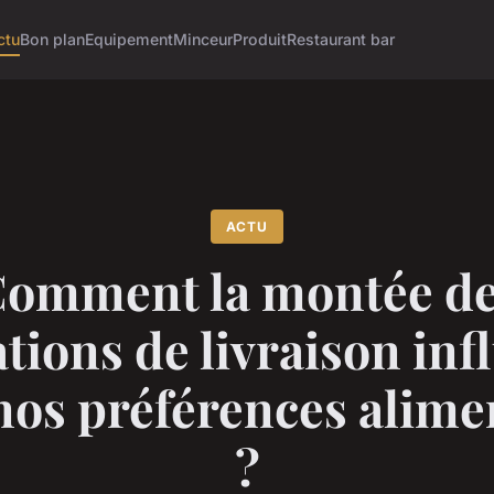
ctu
Bon plan
Equipement
Minceur
Produit
Restaurant bar
ACTU
omment la montée d
ations de livraison inf
 nos préférences alime
?