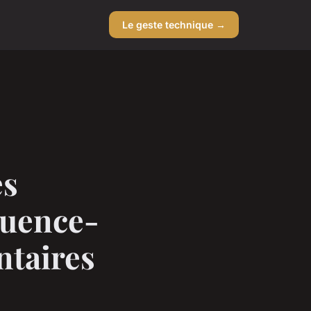
Le geste technique →
es
luence-
ntaires