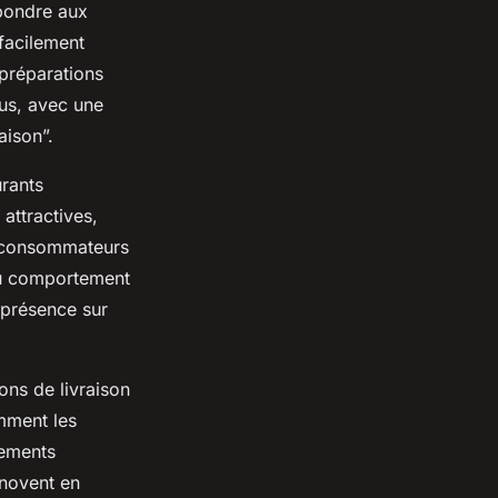
pondre aux
 facilement
 préparations
nus, avec une
aison”.
rants
 attractives,
s consommateurs
du comportement
a présence sur
ons de livraison
amment les
sements
nnovent en