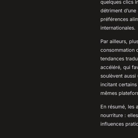
quelques clics i
détriment d’une 
préférences alim
internationales.
Par ailleurs, pl
consommation de
tendances tradu
accéléré, qui fa
soulèvent aussi 
incitant certai
mêmes platefor
En résumé, les a
nourriture : ell
influences prat