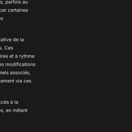
s, parfois au
cer certaines
es
ative de la
s. Ces
ires et à rythme
es modifications
nels associés,
tement via ces
ccès à la
es, en mêlant